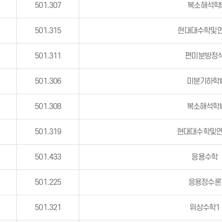
501.307
복소해석학I
501.315
현대대수학및연
501.311
편미분방정
501.306
미분기하학I
501.308
복소해석학I
501.319
현대대수학및연습
501.433
응용수학
501.225
응용정수론
501.321
위상수학1