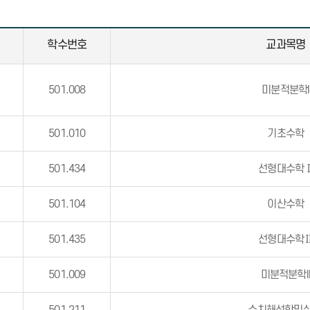
목
학수번호
교과목명
501.008
미분적분학I
501.010
기초수학
501.434
선형대수학
501.104
이산수학
501.435
선형대수학
501.009
미분적분학I