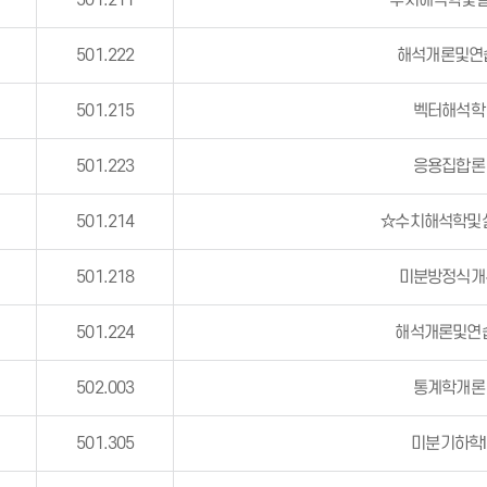
501.211
수치해석학및실
501.222
해석개론및연
501.215
벡터해석학
501.223
응용집합론
501.214
☆수치해석학및실
501.218
미분방정식개
501.224
해석개론및연습
502.003
통계학개론
501.305
미분기하학I