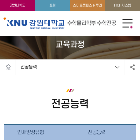
교수소개
학생활동
강원대학교
포털
스마트캠퍼스 e-루리
HIGH시스템
수학물리학부 수학전공
교육과정
전공능력
전공능력
인재양성유형
전공능력