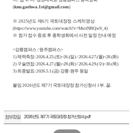
(
knu.gaehwa.1st@gmail.com
)
※
2025
년도 제
6
기 국토대장정 스케치영상
(https://www.youtube.com/watch?v=MxrtNBQw9_4)
※
참가 접수 종료 후 총학생회에서 사전 일정 안내 예정
<
강릉캠퍼스
/
원주캠퍼스
>
1)
체력측정
: 2026.4.25.(
토
)~26.(
일
) / 2026.4.27.(
월
)~28.(
화
)
2)
구술면접
: 2026.4.27.(
월
)~28.(
화
) / 2026.4.29.(
수
)~30.(
목
)
3)
최종발표
: 2026.5.1.(
금
)
강릉
·
원주 동일
붙임
2026
년도 제
7
기 국토대장정 참가신청서
1
부
.
끝
.
첨부파일
2026년도 제7기 국토대장정 참가신청서.pdf