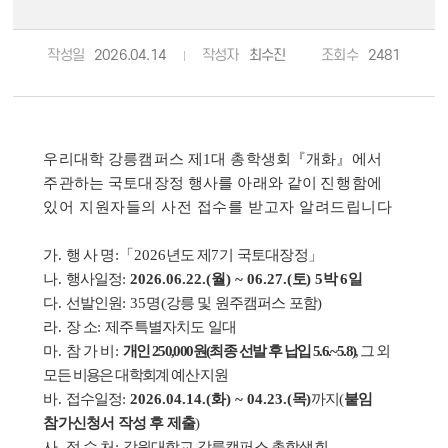
작성일
2026.04.14
작성자
최수진
조회수
2481
우리대학 강릉캠퍼스 제
1
대 총학생회
『
개화
』
에서
주관하는 국토대장정 행사를 아래와 같이
진행함에
있어 지원자들의 사전 접수를 받고자 알려드립니다
가
.
행 사 명
:
「
2026
년도 제
7
기 국토대장정
」
나
.
행사일정
:
2026.06.22.(
월
) ~ 06.27.(
토
) 5
박
6
일
다
.
선발인원
: 35
명
(
강릉 및 원주캠퍼스 포함
)
라
.
장 소
:
제주특별자치도 일대
마
.
참 가 비
:
개인
250,000
원
(
최종 선발 후 납입
5.6.~5.8)
,
그 외
모든 비용은 대학회계 예산 지원
바
.
접수일정
:
2026.04.14.(
화
) ~ 04.23.(
목
)
까지
(
붙임
참가신청서 작성 후 제출
)
사
.
접 수 처
:
강원대학교 강릉캠퍼스 총학생회