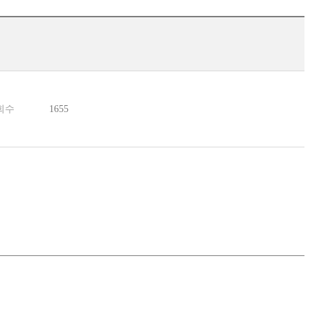
회수
1655